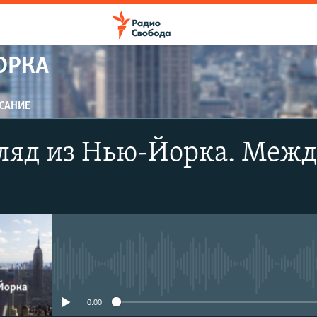
ОРКА
САНИЕ
ПОДПИСАТЬСЯ
гляд из Нью-Йорка. Меж
CastBox
YouTube
Подписаться
No media source currently avail
0:00