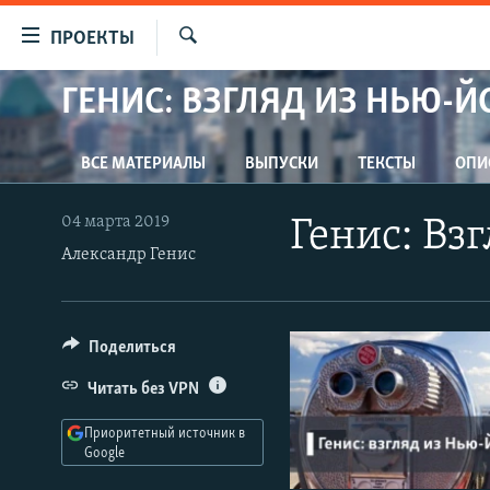
Ссылки
ПРОЕКТЫ
для
Искать
упрощенного
ГЕНИС: ВЗГЛЯД ИЗ НЬЮ-Й
ПРОГРАММЫ
доступа
ПОДКАСТЫ
Вернуться
ВСЕ МАТЕРИАЛЫ
ВЫПУСКИ
ТЕКСТЫ
ОПИ
АВТОРСКИЕ ПРОЕКТЫ
к
основному
ЦИТАТЫ СВОБОДЫ
04 марта 2019
Генис: Вз
содержанию
МНЕНИЯ
Александр Генис
Вернутся
КУЛЬТУРА
к
главной
IDEL.РЕАЛИИ
Поделиться
навигации
КАВКАЗ.РЕАЛИИ
Вернутся
Читать без VPN
к
СЕВЕР.РЕАЛИИ
поиску
Приоритетный источник в
СИБИРЬ.РЕАЛИИ
Google