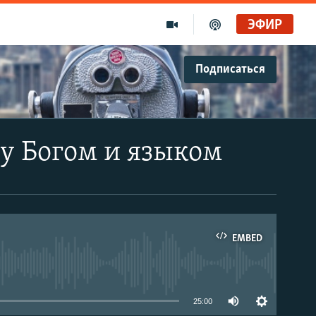
ЭФИР
Подписаться
ду Богом и языком
EMBED
able
25:00