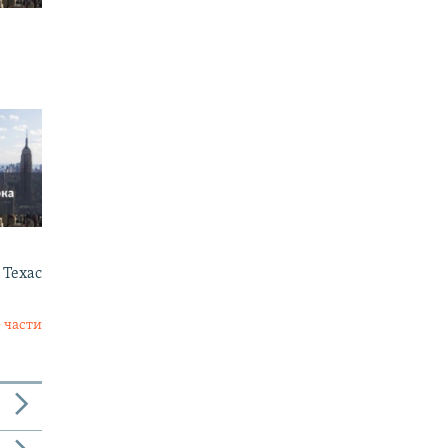
 Техас
 части