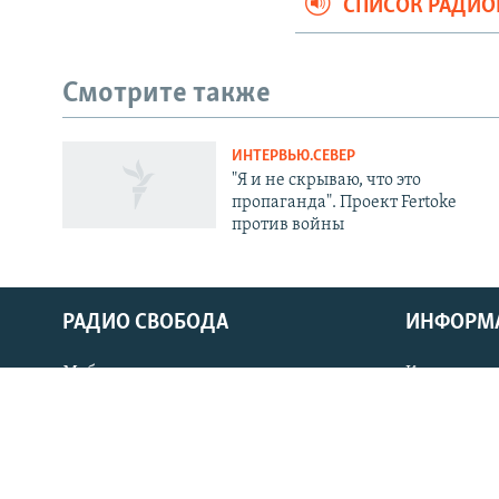
СПИСОК РАДИ
Смотрите также
ИНТЕРВЬЮ.СЕВЕР
СОЦИАЛЬНЫЕ СЕТИ
"Я и не скрываю, что это
пропаганда". Проект Fertoke
против войны
Все сайты РСЕ/РС
РАДИО СВОБОДА
ИНФОРМ
Мобильное приложение
Как слушат
Стипендия имени Петра Вайля
Как обойти
Архив 1997-2006
Рассылка