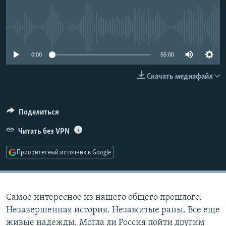
РАСПИСАНИЕ ВЕЩАНИЯ
ПОДПИШИТЕСЬ НА РАССЫЛКУ
No media source currently available
СОЦИАЛЬНЫЕ СЕТИ
0:00
55:00
Скачать медиафайл
Поделиться
Все сайты РСЕ/РС
Читать без VPN
Приоритетный источник в Google
Самое интересное из нашего общего прошлого.
Незавершенная история. Незажитые раны. Все еще
живые надежды. Могла ли Россия пойти другим