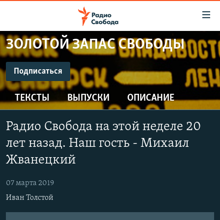
Ссылки
для
упрощенного
ЗОЛОТОЙ ЗАПАС СВОБОДЫ
ПРОГРАММЫ
доступа
ПОДКАСТЫ
Подписаться
Вернуться
к
ПОДПИСАТЬСЯ
АВТОРСКИЕ ПРОЕКТЫ
основному
ТЕКСТЫ
ВЫПУСКИ
ОПИСАНИЕ
ЦИТАТЫ СВОБОДЫ
содержанию
CastBox
Вернутся
МНЕНИЯ
Радио Свобода на этой неделе 20
к
КУЛЬТУРА
лет назад. Наш гость - Михаил
главной
Подписаться
навигации
IDEL.РЕАЛИИ
Жванецкий
Вернутся
КАВКАЗ.РЕАЛИИ
к
07 марта 2019
СЕВЕР.РЕАЛИИ
поиску
Иван Толстой
СИБИРЬ.РЕАЛИИ