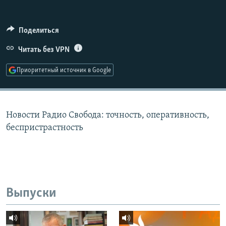
РАСПИСАНИЕ ВЕЩАНИЯ
ПОДПИШИТЕСЬ НА РАССЫЛКУ
Поделиться
Читать без VPN
СОЦИАЛЬНЫЕ СЕТИ
Приоритетный источник в Google
Новости Радио Свобода: точность, оперативность,
Все сайты РСЕ/РС
беспристрастность
Выпуски