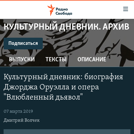
Ссылки
для
упрощенного
КУЛЬТУРНЫЙ ДНЕВНИК. АРХИВ
ПРОГРАММЫ
доступа
ПОДКАСТЫ
Подписаться
Вернуться
к
ПОДПИСАТЬСЯ
АВТОРСКИЕ ПРОЕКТЫ
основному
ВЫПУСКИ
ТЕКСТЫ
ОПИСАНИЕ
ЦИТАТЫ СВОБОДЫ
содержанию
CastBox
Вернутся
МНЕНИЯ
Культурный дневник: биография
к
КУЛЬТУРА
Джорджа Оруэлла и опера
главной
Подписаться
навигации
IDEL.РЕАЛИИ
"Влюбленный дьявол"
Вернутся
КАВКАЗ.РЕАЛИИ
к
07 марта 2019
СЕВЕР.РЕАЛИИ
поиску
Дмитрий Волчек
СИБИРЬ.РЕАЛИИ