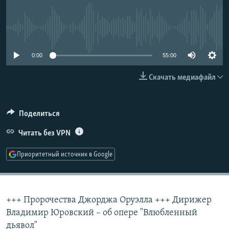
РАСПИСАНИЕ ВЕЩАНИЯ
ПОДПИШИТЕСЬ НА РАССЫЛКУ
No media source currently available
СОЦИАЛЬНЫЕ СЕТИ
0:00
55:00
Скачать медиафайл
Поделиться
Все сайты РСЕ/РС
Читать без VPN
Приоритетный источник в Google
+++ Пророчества Джорджа Оруэлла +++ Дирижер
Владимир Юровский – об опере "Влюбленный
дьявол"