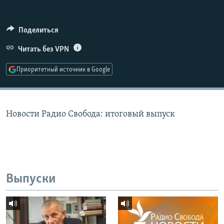
РАСПИСАНИЕ ВЕЩАНИЯ
ПОДПИШИТЕСЬ НА РАССЫЛКУ
Поделиться
Читать без VPN
СОЦИАЛЬНЫЕ СЕТИ
Приоритетный источник в Google
Новости Радио Свобода: итоговый выпуск
Все сайты РСЕ/РС
Выпуски