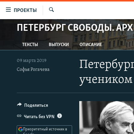
Ссылки
ПРОЕКТЫ
для
Искать
упрощенного
ПЕТЕРБУРГ СВОБОДЫ. АР
ПРОГРАММЫ
доступа
ПОДКАСТЫ
Вернуться
ТЕКСТЫ
ВЫПУСКИ
ОПИСАНИЕ
АВТОРСКИЕ ПРОЕКТЫ
к
основному
ЦИТАТЫ СВОБОДЫ
09 марта 2019
Петербург
содержанию
Софья Рогачева
МНЕНИЯ
Вернутся
учеником
КУЛЬТУРА
к
главной
IDEL.РЕАЛИИ
навигации
КАВКАЗ.РЕАЛИИ
Вернутся
Поделиться
к
СЕВЕР.РЕАЛИИ
Читать без VPN
поиску
СИБИРЬ.РЕАЛИИ
Приоритетный источник в