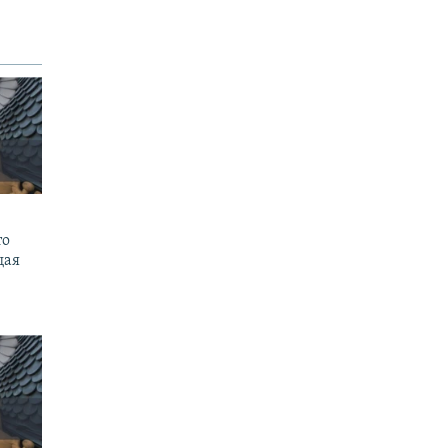
то
щая