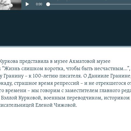
0:00
Куркова представила в музее Ахматовой музее
 “Жизнь слишком коротка, чтобы быть несчастным…”,
Гранину – к 100-летию писателя. О Данииле Гранине
каду, страшное время репрессий – и не отрекшегося о
его времени – мы говорим с заместителем главного ред
” Бэллой Курковой, военным переводчиком, историком
исательницей Еленой Чижовой.