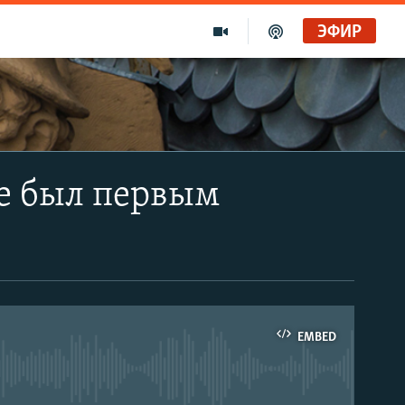
ЭФИР
не был первым
EMBED
able