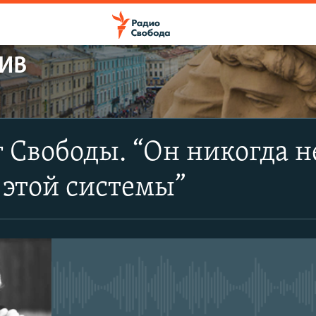
ХИВ
 Свободы. “Он никогда 
 этой системы”
No media source currently avail