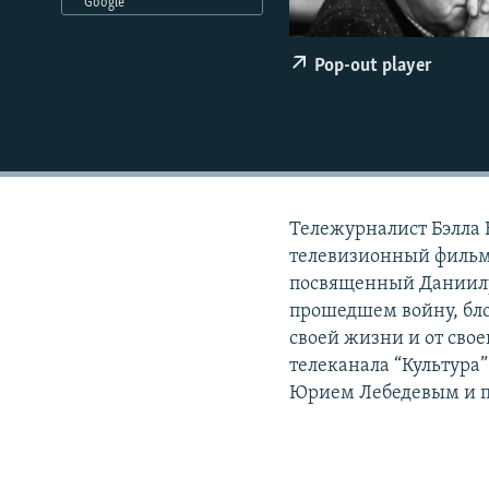
РАСПИСАНИЕ ВЕЩАНИЯ
Google
ПОДПИШИТЕСЬ НА РАССЫЛКУ
Pop-out player
Тележурналист Бэлла 
телевизионный фильм
посвященный Даниилу 
прошедшем войну, бло
своей жизни и от сво
телеканала “Культура
Юрием Лебедевым и п