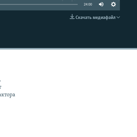
24:00
Скачать медиафайл
EMBED
,
т
актора