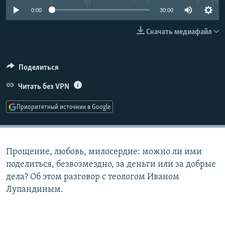
РАСПИСАНИЕ ВЕЩАНИЯ
0:00
30:00
ПОДПИШИТЕСЬ НА РАССЫЛКУ
Скачать медиафайл
СОЦИАЛЬНЫЕ СЕТИ
Поделиться
Читать без VPN
Приоритетный источник в Google
Все сайты РСЕ/РС
Прощение, любовь, милосердие: можно ли ими
поделиться, безвозмездно, за деньги или за добрые
дела? Об этом разговор с теологом Иваном
Лупандиным.