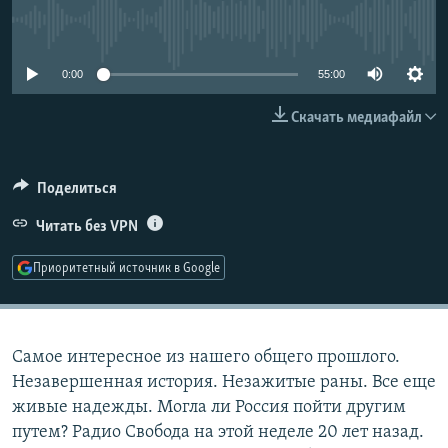
РАСПИСАНИЕ ВЕЩАНИЯ
No media source currently available
ПОДПИШИТЕСЬ НА РАССЫЛКУ
0:00
55:00
СОЦИАЛЬНЫЕ СЕТИ
Скачать медиафайл
Поделиться
Читать без VPN
Все сайты РСЕ/РС
Приоритетный источник в Google
Самое интересное из нашего общего прошлого.
Незавершенная история. Незажитые раны. Все еще
живые надежды. Могла ли Россия пойти другим
путем? Радио Свобода на этой неделе 20 лет назад.