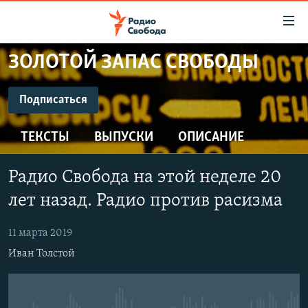
Ссылки
для
упрощенного
ЗОЛОТОЙ ЗАПАС СВОБОДЫ
ПРОГРАММЫ
доступа
ПОДКАСТЫ
Подписаться
Вернуться
к
ПОДПИСАТЬСЯ
АВТОРСКИЕ ПРОЕКТЫ
основному
ТЕКСТЫ
ВЫПУСКИ
ОПИСАНИЕ
ЦИТАТЫ СВОБОДЫ
содержанию
CastBox
Вернутся
МНЕНИЯ
Радио Свобода на этой неделе 20
к
КУЛЬТУРА
лет назад. Радио против расизма
главной
Подписаться
навигации
IDEL.РЕАЛИИ
11 марта 2019
Вернутся
КАВКАЗ.РЕАЛИИ
Иван Толстой
к
СЕВЕР.РЕАЛИИ
поиску
СИБИРЬ.РЕАЛИИ