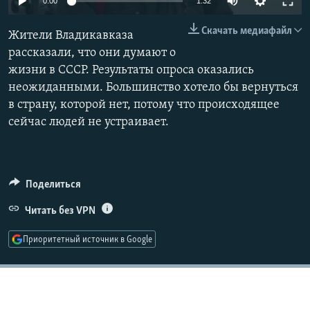
0:00
1:32
РАСПИСАНИЕ ВЕЩАНИЯ
Скачать медиафайл
Жители Владикавказа
ПОДПИШИТЕСЬ НА РАССЫЛКУ
рассказали, что они думают о
жизни в СССР. Результаты опроса оказались
СОЦИАЛЬНЫЕ СЕТИ
неожиданными. Большинство хотело бы вернуться
в страну, которой нет, потому что происходящее
сейчас людей не устраивает.
Все сайты РСЕ/РС
Поделиться
Читать без VPN
Приоритетный источник в Google