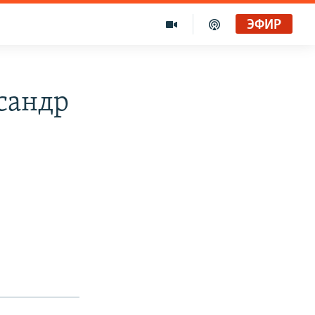
ЭФИР
ксандр