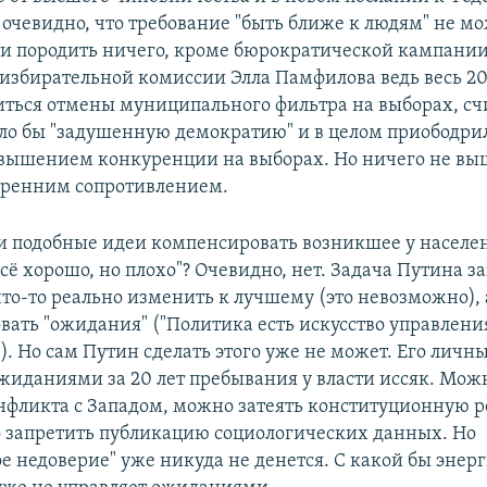
 очевидно, что требование "быть ближе к людям" не мо
ти породить ничего, кроме бюрократической кампании
избирательной комиссии Элла Памфилова ведь весь 20
иться отмены муниципального фильтра на выборах, счи
ло бы "задушенную демократию" и в целом приободри
вышением конкуренции на выборах. Но ничего не выш
тренним сопротивлением.
 и подобные идеи компенсировать возникшее у населе
сё хорошо, но плохо"? Очевидно, нет. Задача Путина з
что-то реально изменить к лучшему (это невозможно), 
вать "ожидания" ("Политика есть искусство управлени
. Но сам Путин сделать этого уже не может. Его личн
жиданиями за 20 лет пребывания у власти иссяк. Мож
нфликта с Западом, можно затеять конституционную р
 запретить публикацию социологических данных. Но
е недоверие" уже никуда не денется. С какой бы энерг