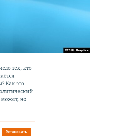
число тех, кто
таётся
? Как это
политический
 может, но
Установить