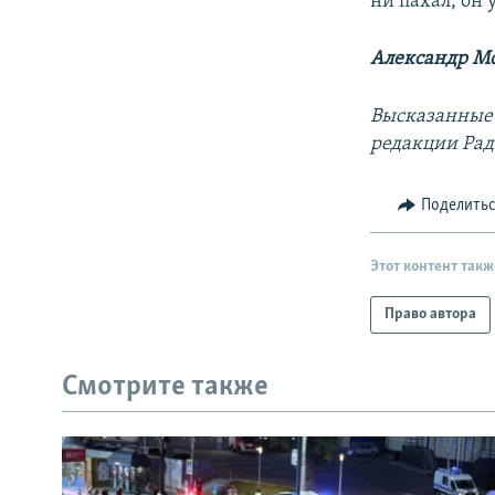
ни пахал, он
Александр Мо
Высказанные 
редакции Рад
Поделить
Этот контент такж
Право автора
Смотрите также