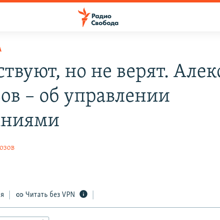
А
ствуют, но не верят. Але
ов – об управлении
аниями
озов
ся
Читать без VPN