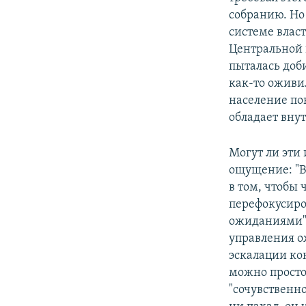
собранию. Но
системе влас
Центральной 
пыталась доб
как-то оживи
население по
обладает вну
Могут ли эти
ощущение: "В
в том, чтобы 
перефокусиро
ожиданиями")
управления о
эскалации ко
можно просто
"сочувственно