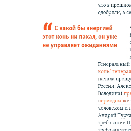
что в прошло
одобряли, а с
С какой бы энергией
этот конь ни пахал, он уже
не управляет ожиданиями
Генеральный 
конь" генера
начала прощу
России. Алек
Володина)
пр
периодом жи
человеком и г
Андрей Турча
требование П
требовал это