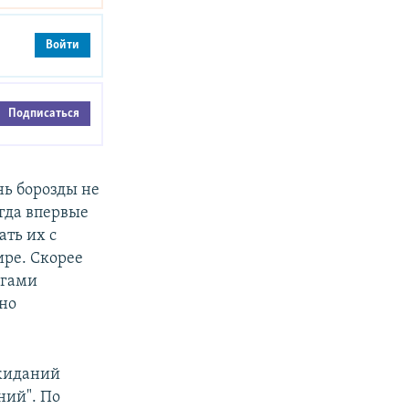
Войти
Подписаться
нь борозды не
огда впервые
ть их с
ире. Скорее
агами
 но
ожиданий
ний". По