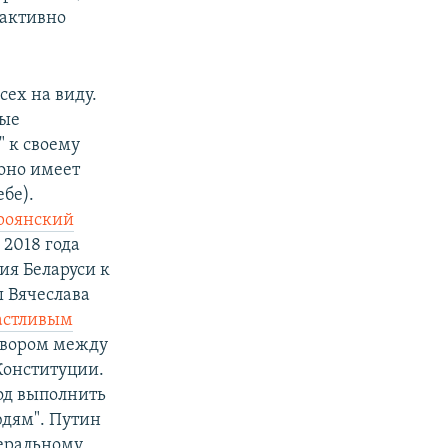
 активно
сех на виду.
ные
" к своему
оно имеет
бе).
роянский
 2018 года
ия Беларуси к
ы Вячеслава
частливым
овором между
 Конституции.
год выполнить
юдям". Путин
деральному