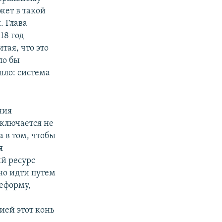
жет в такой
. Глава
18 год
тая, что это
ло бы
ло: система
ния
аключается не
а в том, чтобы
я
ый ресурс
но идти путем
еформу,
ией этот конь