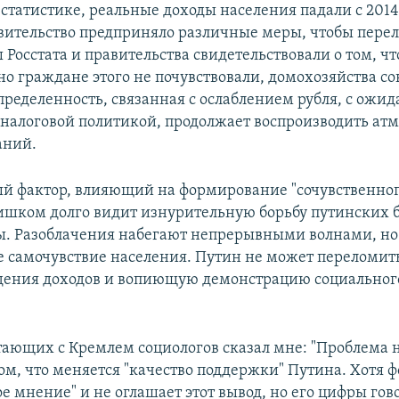
татистике, реальные доходы населения падали с 2014 п
авительство предприняло различные меры, чтобы перел
 Росстата и правительства свидетельствовали о том, ч
 но граждане этого не почувствовали, домохозяйства 
пределенность, связанная с ослаблением рубля, с ожи
 налоговой политикой, продолжает воспроизводить ат
аний.
й фактор, влияющий на формирование "сочувственног
ишком долго видит изнурительную борьбу путинских б
ы. Разоблачения набегают непрерывными волнами, но 
е самочувствие населения. Путин не может переломит
дения доходов и вопиющую демонстрацию социальног
тающих с Кремлем социологов сказал мне: "Проблема 
том, что меняется "качество поддержки" Путина. Хотя 
 мнение" и не оглашает этот вывод, но его цифры гово