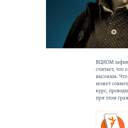
ВЦИОМ зафик
считает, что 
высоким. Что
может совмещ
курс, провод
при этом граж