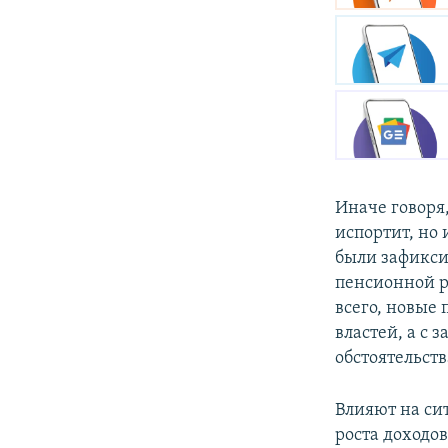
Иначе говоря,
испортит, но 
были зафикси
пенсионной р
всего, новые
властей, а с 
обстоятельст
Влияют на си
роста доходо