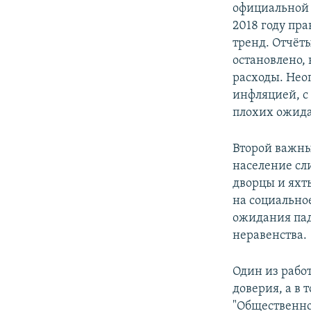
официальной с
2018 году пр
тренд. Отчёты
остановлено,
расходы. Нео
инфляцией, с
плохих ожид
Второй важны
население сл
дворцы и яхт
на социально
ожидания па
неравенства.
Один из рабо
доверия, а в 
"Общественное