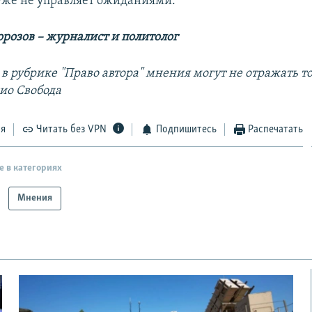
 уже не управляет ожиданиями.
розов – журналист и политолог
в рубрике "Право автора" мнения могут не отражать т
ио Свобода
ся
Читать без VPN
Подпишитесь
Распечатать
е в категориях
Мнения