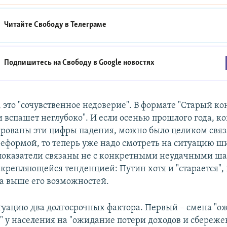
Читайте Свободу в
Телеграме
Подпишитесь на Свободу в
Google новостях
 это "сочувственное недоверие". В формате "Старый ко
и вспашет неглубоко". И если осенью прошлого года, к
рованы эти цифры падения, можно было целиком связа
еформой, то теперь уже надо смотреть на ситуацию ш
 показатели связаны не с конкретными неудачными ш
закрепляющейся тенденцией: Путин хотя и "старается",
ва выше его возможностей.
туацию два долгосрочных фактора. Первый – смена "
в" у населения на "ожидание потери доходов и сбереже