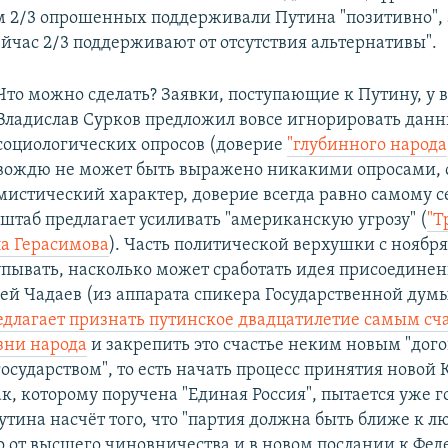
м 2/3 опрошенных поддерживали Путина "позитивно",
ейчас 2/3 поддерживают от отсутствия альтернативы".
Что можно сделать? Заявки, поступающие к Путину, у в
Владислав Сурков предложил вовсе игнорировать дан
социологических опросов (доверие
"глубинного народа
вождю не может быть выражено никакими опросами, 
мистический характер, доверие всегда равно самому се
штаб предлагает усиливать "американскую угрозу" (
"Т
ла Герасимова
). Часть политической верхушки с ноября
пывать, насколько может сработать идея присоединен
сей Чадаев (из аппарата спикера Государственной дум
едлагает признать путинское двадцатилетие самым с
зни народа
и закрепить это счастье неким новым "дог
осударством", то есть начать процесс принятия новой
к, которому поручена "Единая Россия", пытается уже 
утина насчёт того, что "партия должна быть ближе к л
го от высшего чиновничества и в новом послании к Фе