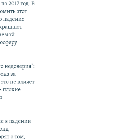
о 2017 год. В
омить этот
то падение
сокращают
даемой
мосферу
о недоверия":
онз за
это не влияет
ь плохие
о
не в падении
фонд
рят о том,