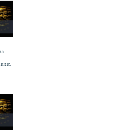
на
акию,