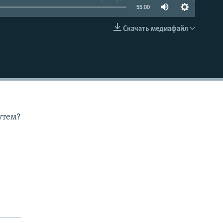
55:00
Скачать медиафайл
EMBED
утем?