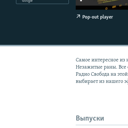
РАСПИСАНИЕ ВЕЩАНИЯ
Google
ПОДПИШИТЕСЬ НА РАССЫЛКУ
Pop-out player
Самое интересное из 
Незажитые раны. Все 
Радио Свобода на этой
выбирает из нашего э
Выпуски