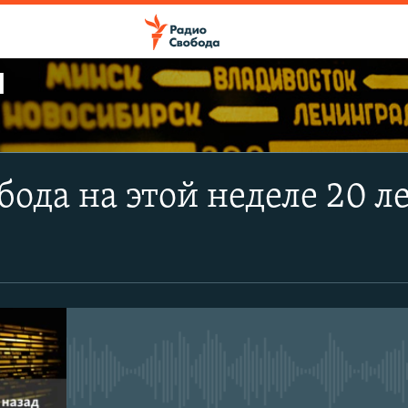
Ы
ПОДПИСАТЬСЯ
бода на этой неделе 20 ле
Apple Podcasts
CastBox
Подписаться
No media source currently avail