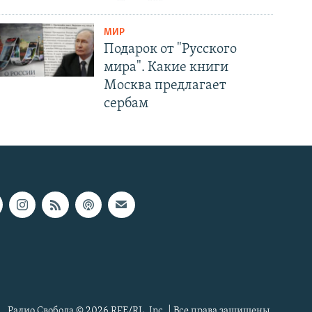
МИР
Подарок от "Русского
мира". Какие книги
Москва предлагает
сербам
Радио Свобода © 2026 RFE/RL, Inc. | Все права защищены.