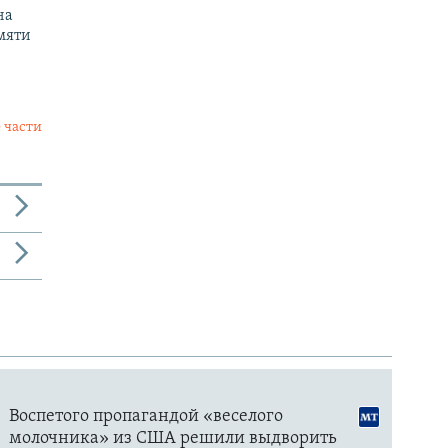
на
мяти
 части