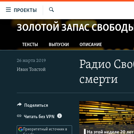
Ссылки
ПРОЕКТЫ
для
Искать
упрощенного
ЗОЛОТОЙ ЗАПАС СВОБОД
ПРОГРАММЫ
доступа
ПОДКАСТЫ
Вернуться
ТЕКСТЫ
ВЫПУСКИ
ОПИСАНИЕ
АВТОРСКИЕ ПРОЕКТЫ
к
основному
ЦИТАТЫ СВОБОДЫ
26 марта 2019
Радио Сво
содержанию
МНЕНИЯ
Иван Толстой
Вернутся
смерти
КУЛЬТУРА
к
главной
IDEL.РЕАЛИИ
навигации
КАВКАЗ.РЕАЛИИ
Вернутся
Поделиться
к
СЕВЕР.РЕАЛИИ
Читать без VPN
поиску
СИБИРЬ.РЕАЛИИ
Приоритетный источник в