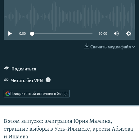
РАСПИСАНИЕ ВЕЩАНИЯ
ПОДПИШИТЕСЬ НА РАССЫЛКУ
No media source currently available
СОЦИАЛЬНЫЕ СЕТИ
0:00
30:00
Скачать медиафайл
Поделиться
Все сайты РСЕ/РС
Читать без VPN
Приоритетный источник в Google
В этом выпуске: эмиграция Юрия Мамина,
странные выборы в Усть-Илимске, аресты Абызова
и Ишаева