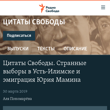
Ссылки
для
упрощенного
ЦИТАТЫ СВОБОДЫ
ПРОГРАММЫ
доступа
ПОДКАСТЫ
Подписаться
Вернуться
к
ПОДПИСАТЬСЯ
АВТОРСКИЕ ПРОЕКТЫ
основному
ВЫПУСКИ
ТЕКСТЫ
ОПИСАНИЕ
ЦИТАТЫ СВОБОДЫ
содержанию
Spotify
Вернутся
МНЕНИЯ
Цитаты Свободы. Cтранные
к
КУЛЬТУРА
выборы в Усть-Илимске и
главной
CastBox
навигации
IDEL.РЕАЛИИ
эмиграция Юрия Мамина
Вернутся
КАВКАЗ.РЕАЛИИ
YouTube
к
30 марта 2019
СЕВЕР.РЕАЛИИ
поиску
Аля Пономарёва
Подписаться
СИБИРЬ.РЕАЛИИ