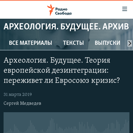
Ссылки
для
упрощенного
АРХЕОЛОГИЯ. БУДУЩЕЕ. АРХИВ
ПРОГРАММЫ
доступа
ПОДКАСТЫ
ВСЕ МАТЕРИАЛЫ
ТЕКСТЫ
ВЫПУСКИ
Вернуться
к
АВТОРСКИЕ ПРОЕКТЫ
основному
Археология. Будущее. Теория
ЦИТАТЫ СВОБОДЫ
содержанию
европейской дезинтеграции:
Вернутся
МНЕНИЯ
переживет ли Евросоюз кризис?
к
КУЛЬТУРА
главной
31 марта 2019
навигации
IDEL.РЕАЛИИ
Вернутся
Сергей Медведев
КАВКАЗ.РЕАЛИИ
к
СЕВЕР.РЕАЛИИ
поиску
СИБИРЬ.РЕАЛИИ