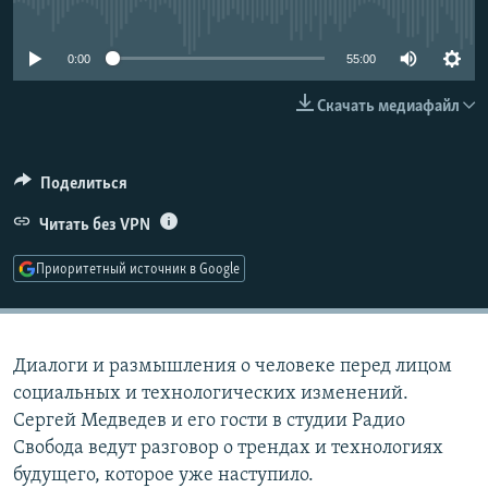
No media source currently available
РАСПИСАНИЕ ВЕЩАНИЯ
ПОДПИШИТЕСЬ НА РАССЫЛКУ
0:00
55:00
Скачать медиафайл
СОЦИАЛЬНЫЕ СЕТИ
Поделиться
Читать без VPN
Все сайты РСЕ/РС
Приоритетный источник в Google
Диалоги и размышления о человеке перед лицом
социальных и технологических изменений.
Сергей Медведев и его гости в студии Радио
Свобода ведут разговор о трендах и технологиях
будущего, которое уже наступило.