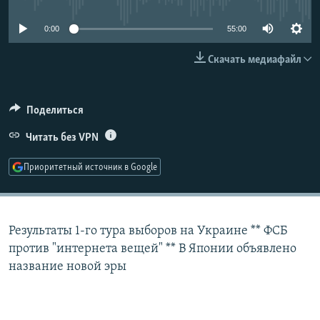
РАСПИСАНИЕ ВЕЩАНИЯ
0:00
55:00
ПОДПИШИТЕСЬ НА РАССЫЛКУ
Скачать медиафайл
СОЦИАЛЬНЫЕ СЕТИ
Поделиться
Читать без VPN
Приоритетный источник в Google
Все сайты РСЕ/РС
Результаты 1-го тура выборов на Украине ** ФСБ
против "интернета вещей" ** В Японии объявлено
название новой эры