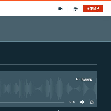
ЭФИР
EMBED
able
5:00