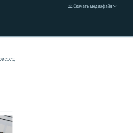
Скачать медиафайл
EMBED
астет,