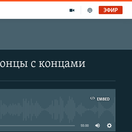
ЭФИР
 концы с концами
EMBED
able
55:00