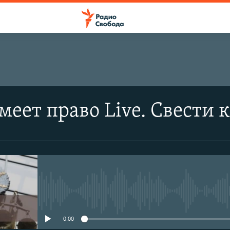
меет право Live. Свести
No media source currently avail
0:00