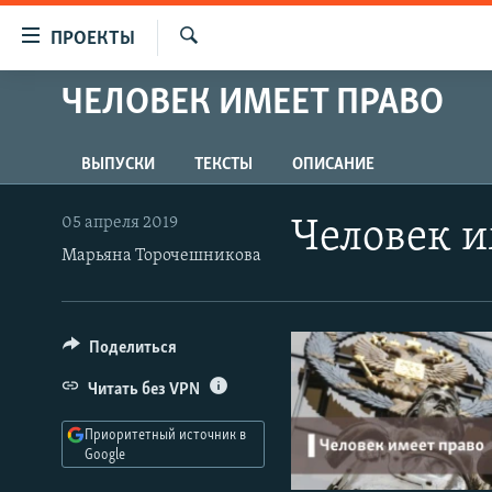
Ссылки
ПРОЕКТЫ
для
Искать
упрощенного
ЧЕЛОВЕК ИМЕЕТ ПРАВО
ПРОГРАММЫ
доступа
ПОДКАСТЫ
Вернуться
ВЫПУСКИ
ТЕКСТЫ
ОПИСАНИЕ
АВТОРСКИЕ ПРОЕКТЫ
к
основному
ЦИТАТЫ СВОБОДЫ
05 апреля 2019
Человек и
содержанию
Марьяна Торочешникова
МНЕНИЯ
Вернутся
КУЛЬТУРА
к
главной
IDEL.РЕАЛИИ
Поделиться
навигации
КАВКАЗ.РЕАЛИИ
Вернутся
Читать без VPN
к
СЕВЕР.РЕАЛИИ
поиску
Приоритетный источник в
СИБИРЬ.РЕАЛИИ
Google