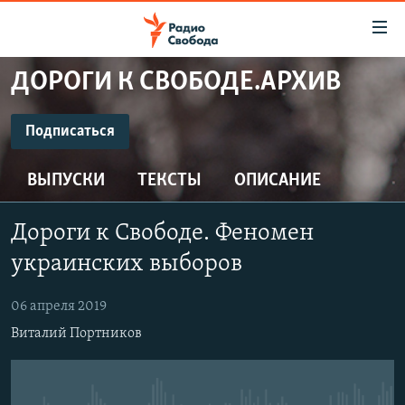
Ссылки
для
упрощенного
ДОРОГИ К СВОБОДЕ.АРХИВ
ПРОГРАММЫ
доступа
ПОДКАСТЫ
Подписаться
Вернуться
к
ПОДПИСАТЬСЯ
АВТОРСКИЕ ПРОЕКТЫ
основному
ВЫПУСКИ
ТЕКСТЫ
ОПИСАНИЕ
ЦИТАТЫ СВОБОДЫ
содержанию
CastBox
Вернутся
МНЕНИЯ
Дороги к Свободе. Феномен
к
КУЛЬТУРА
украинских выборов
главной
Подписаться
навигации
IDEL.РЕАЛИИ
06 апреля 2019
Вернутся
КАВКАЗ.РЕАЛИИ
Виталий Портников
к
СЕВЕР.РЕАЛИИ
поиску
СИБИРЬ.РЕАЛИИ