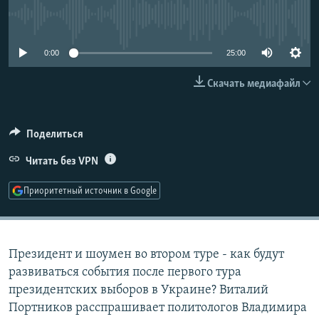
РАСПИСАНИЕ ВЕЩАНИЯ
No media source currently available
ПОДПИШИТЕСЬ НА РАССЫЛКУ
0:00
25:00
СОЦИАЛЬНЫЕ СЕТИ
Скачать медиафайл
Поделиться
Читать без VPN
Все сайты РСЕ/РС
Приоритетный источник в Google
Президент и шоумен во втором туре - как будут
развиваться события после первого тура
президентских выборов в Украине? Виталий
Портников расспрашивает политологов Владимира