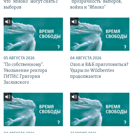
что "Яблоко" могут снять с
"прозрачность" выборов,
выборов
война и "Яблоко"
05 АВГУСТА 2026
04 АВГУСТА 2026
"По собственному".
Ozon и К&Б приготовиться?
Увольнение ректора
Удары по Wildberries
ГИТИС Григория
продолжаются
Заславского