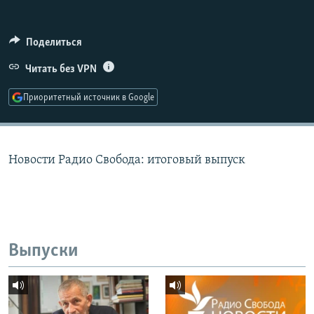
РАСПИСАНИЕ ВЕЩАНИЯ
ПОДПИШИТЕСЬ НА РАССЫЛКУ
Поделиться
Читать без VPN
СОЦИАЛЬНЫЕ СЕТИ
Приоритетный источник в Google
Новости Радио Свобода: итоговый выпуск
Все сайты РСЕ/РС
Выпуски