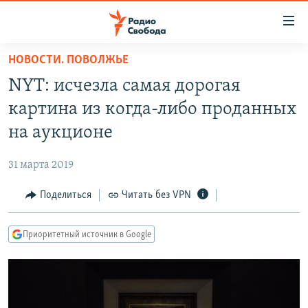
Ссылки
для
упрощенного
НОВОСТИ. ПОВОЛЖЬЕ
ПРОГРАММЫ
доступа
NYT: исчезла самая дорогая
ПОДКАСТЫ
Вернуться
картина из когда-либо проданных
к
АВТОРСКИЕ ПРОЕКТЫ
на аукционе
основному
ЦИТАТЫ СВОБОДЫ
содержанию
31 марта 2019
Вернутся
МНЕНИЯ
к
Поделиться
Читать без VPN
КУЛЬТУРА
главной
навигации
IDEL.РЕАЛИИ
Приоритетный источник в Google
Вернутся
КАВКАЗ.РЕАЛИИ
к
СЕВЕР.РЕАЛИИ
поиску
СИБИРЬ.РЕАЛИИ