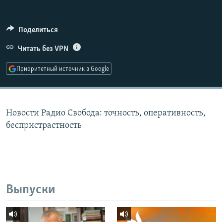
РАСПИСАНИЕ ВЕЩАНИЯ
ПОДПИШИТЕСЬ НА РАССЫЛКУ
Поделиться
Читать без VPN
СОЦИАЛЬНЫЕ СЕТИ
Приоритетный источник в Google
Новости Радио Свобода: точность, оперативность,
Все сайты РСЕ/РС
беспристрастность
Выпуски