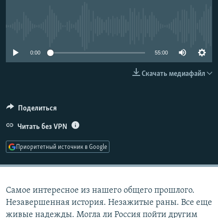
РАСПИСАНИЕ ВЕЩАНИЯ
ПОДПИШИТЕСЬ НА РАССЫЛКУ
No media source currently available
СОЦИАЛЬНЫЕ СЕТИ
0:00
55:00
Скачать медиафайл
Поделиться
Все сайты РСЕ/РС
Читать без VPN
Приоритетный источник в Google
Самое интересное из нашего общего прошлого.
Незавершенная история. Незажитые раны. Все еще
живые надежды. Могла ли Россия пойти другим