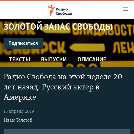
Ссылки
для
упрощенного
ЗОЛОТОЙ ЗАПАС СВОБОДЫ
ПРОГРАММЫ
доступа
ПОДКАСТЫ
Подписаться
Вернуться
к
ПОДПИСАТЬСЯ
АВТОРСКИЕ ПРОЕКТЫ
основному
ТЕКСТЫ
ВЫПУСКИ
ОПИСАНИЕ
ЦИТАТЫ СВОБОДЫ
содержанию
CastBox
Вернутся
МНЕНИЯ
Радио Свобода на этой неделе 20
к
КУЛЬТУРА
лет назад. Русский актер в
главной
Подписаться
навигации
IDEL.РЕАЛИИ
Америке
Вернутся
КАВКАЗ.РЕАЛИИ
к
15 апреля 2019
СЕВЕР.РЕАЛИИ
поиску
Иван Толстой
СИБИРЬ.РЕАЛИИ