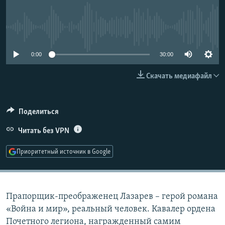
РАСПИСАНИЕ ВЕЩАНИЯ
ПОДПИШИТЕСЬ НА РАССЫЛКУ
No media source currently available
СОЦИАЛЬНЫЕ СЕТИ
0:00
30:00
Скачать медиафайл
Поделиться
Все сайты РСЕ/РС
Читать без VPN
Приоритетный источник в Google
Прапорщик-преображенец Лазарев – герой романа
«Война и мир», реальный человек. Кавалер ордена
Почетного легиона, награжденный самим