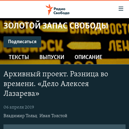
Ссылки
для
упрощенного
ЗОЛОТОЙ ЗАПАС СВОБОДЫ
ПРОГРАММЫ
доступа
ПОДКАСТЫ
Подписаться
Вернуться
к
ПОДПИСАТЬСЯ
АВТОРСКИЕ ПРОЕКТЫ
основному
ТЕКСТЫ
ВЫПУСКИ
ОПИСАНИЕ
ЦИТАТЫ СВОБОДЫ
содержанию
CastBox
Вернутся
МНЕНИЯ
Архивный проект. Разница во
к
КУЛЬТУРА
времени. «Дело Алексея
главной
Подписаться
навигации
IDEL.РЕАЛИИ
Лазарева»
Вернутся
КАВКАЗ.РЕАЛИИ
к
06 апреля 2019
СЕВЕР.РЕАЛИИ
поиску
Владимир Тольц
Иван Толстой
СИБИРЬ.РЕАЛИИ