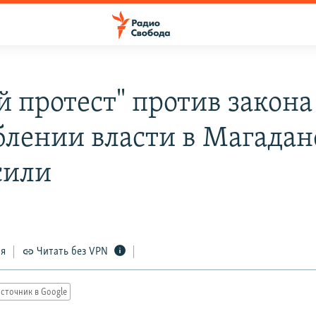
й протест" против закона
блении власти в Магадан
сили
ся
Читать без VPN
сточник в Google