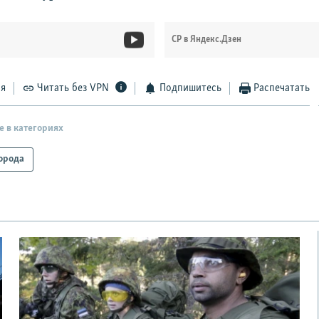
СР в Яндекс.Дзен
ся
Читать без VPN
Подпишитесь
Распечатать
е в категориях
орода