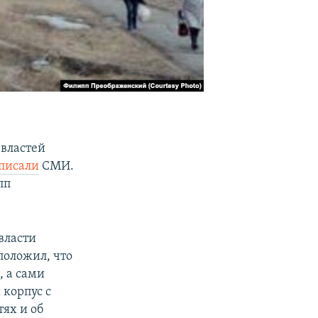
 властей
писали
СМИ.
пп
власти
положил, что
, а сами
 корпус с
ях и об