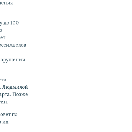
шения
 до 100
о
ет
госсимволов
 нарушении
ета
ми Людмилой
арта. Позже
тин.
овет по
в их