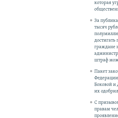
которая у
общественн
За публик
тысяч рубл
полумилли
достигать 
граждане 
администр
штраф може
Пакет зак
Федерации
Боковой и
их одобрил
С призыво
правам чел
проявлени