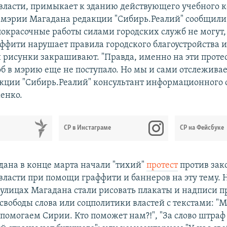
власти, примыкает к зданию действующего учебного к
 мэрии Магадана редакции "Сибирь.Реалий" сообщили,
покрасочные работы силами городских служб не могут,
аффити нарушает правила городского благоустройства 
и рисунки закрашивают. "Правда, именно на эти проте
б в мэрию еще не поступало. Но мы и сами отслеживаем
кции "Сибирь.Реалий" консультант информационного 
енко.
СР в Инстаграме
СР на Фейсбуке
ана в конце марта начали "тихий"
протест
против зак
власти при помощи граффити и баннеров на эту тему. 
улицах Магадана стали рисовать плакаты и надписи п
свободы слова или соцполитики властей с текстами: "
омогаем Сирии. Кто поможет нам?!", "За слово штраф 