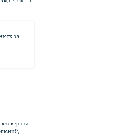
бода слова" на
ниях за
достоверной
бщений,