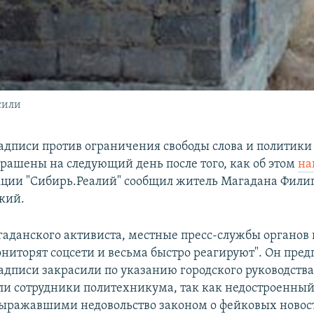
сили
адписи против ограничения свободы слова и политики
крашены на следующий день после того, как об этом
на
кции "Сибирь.Реалий" сообщил житель Магадана Фили
кий.
гаданского активиста, местные пресс-службы органов 
ониторят соцсети и весьма быстро реагируют". Он пред
адписи закрасили по указанию городского руководства
ли сотрудники политехникума, так как недостроенный
ыражавшими недовольство законом о фейковых новост