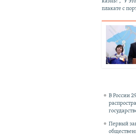
казнь!", "У э
плакате с по
В России 2
распростра
государств
Первый зак
обществен