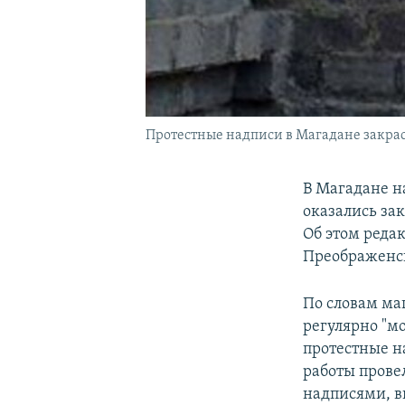
Протестные надписи в Магадане закра
В Магадане н
оказались за
Об этом реда
Преображенс
По словам ма
регулярно "м
протестные н
работы прове
надписями, в