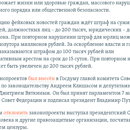
грожает жизни или здоровью граждан, массового нару
ого порядка или общественной безопасности.
ацию фейковых новостей граждан ждёт штраф на сумму
ей, должностных лиц – до 200 тысяч, юридических – д
она. При повторном нарушении штраф для юрлиц мож
полутора миллионов рублей. За оскорбление власти и 
наказываются штрафом до 100 тысяч рублей или
ативным арестом на срок до 15 суток. При повторном
т быть увеличен до 200 тысяч рублей.
онопроектов
был внесён
в Госдуму главой комитета Сов
 по законодательству Андреем Клишасом и депутата
 Дмитрием Вяткиным. Он был принят парламентом 7 м
 Совет Федерации и подписал президент Владимир Пу
м
отклонить
законопроекты выступал президентский С
овека и другие правозащитные организации, посчита
ем цензуры.