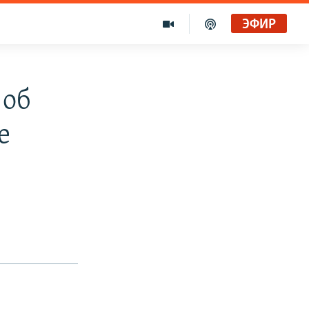
ЭФИР
 об
е