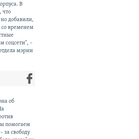
орпуса. В
 что
 но добавили,
и со временем
стные
 соцсети", –
отдела мэрии
она об
На
ротив
Мы помогаем
– за свободу