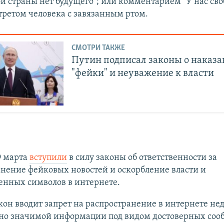
той страны нет будущего"; или комментарием "У нас сво
ртретом человека с завязанным ртом.
СМОТРИ ТАКЖЕ
Путин подписал законы о наказа
"фейки" и неуважение к власти
9 марта
вступили
в силу законы об ответственности за
нение фейковых новостей и оскорбление власти и
енных символов в интернете.
он вводит запрет на распространение в интернете не
но значимой информации под видом достоверных соо