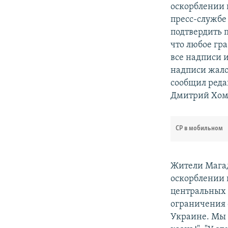
оскорблении 
пресс-службе
подтвердить 
что любое гр
все надписи 
надписи жало
сообщил реда
Дмитрий Хом
СР в мобильном
Жители Магад
оскорблении 
центральных 
ограничения 
Украине. Мы п