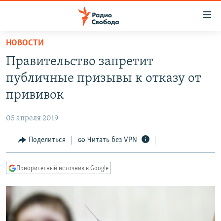
Ссылки
для
упрощенного
НОВОСТИ
ПРОГРАММЫ
доступа
Правительство запретит
ПОДКАСТЫ
Вернуться
публичные призывы к отказу от
к
АВТОРСКИЕ ПРОЕКТЫ
прививок
основному
ЦИТАТЫ СВОБОДЫ
содержанию
05 апреля 2019
Вернутся
МНЕНИЯ
к
Поделиться
Читать без VPN
КУЛЬТУРА
главной
навигации
IDEL.РЕАЛИИ
Приоритетный источник в Google
Вернутся
КАВКАЗ.РЕАЛИИ
к
СЕВЕР.РЕАЛИИ
поиску
СИБИРЬ.РЕАЛИИ