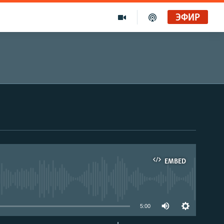
ЭФИР
EMBED
able
5:00