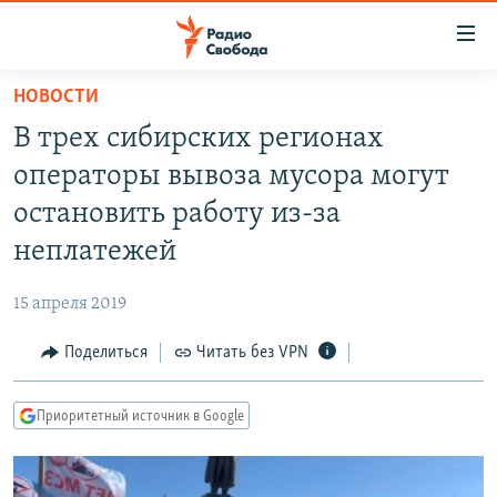
Ссылки
для
упрощенного
НОВОСТИ
ПРОГРАММЫ
доступа
В трех сибирских регионах
ПОДКАСТЫ
Вернуться
операторы вывоза мусора могут
к
АВТОРСКИЕ ПРОЕКТЫ
остановить работу из-за
основному
ЦИТАТЫ СВОБОДЫ
содержанию
неплатежей
Вернутся
МНЕНИЯ
к
15 апреля 2019
КУЛЬТУРА
главной
Поделиться
Читать без VPN
навигации
IDEL.РЕАЛИИ
Вернутся
КАВКАЗ.РЕАЛИИ
к
Приоритетный источник в Google
СЕВЕР.РЕАЛИИ
поиску
СИБИРЬ.РЕАЛИИ