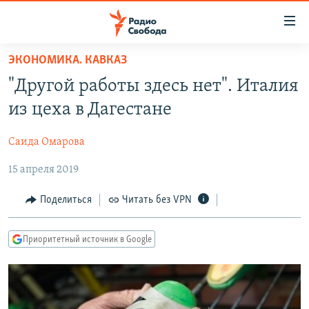
Ссылки
для
упрощенного
ЭКОНОМИКА. КАВКАЗ
ПРОГРАММЫ
доступа
"Другой работы здесь нет". Италия
ПОДКАСТЫ
Вернуться
из цеха в Дагестане
к
АВТОРСКИЕ ПРОЕКТЫ
основному
Саида Омарова
ЦИТАТЫ СВОБОДЫ
содержанию
Вернутся
15 апреля 2019
МНЕНИЯ
к
КУЛЬТУРА
Поделиться
Читать без VPN
главной
навигации
IDEL.РЕАЛИИ
Вернутся
Приоритетный источник в Google
КАВКАЗ.РЕАЛИИ
к
СЕВЕР.РЕАЛИИ
поиску
СИБИРЬ.РЕАЛИИ