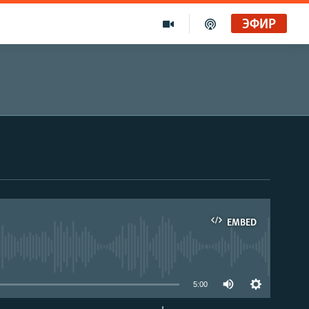
ЭФИР
EMBED
able
5:00