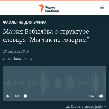
Ссылки
для
упрощенного
ФАЙЛЫ НЕ ДЛЯ ЭФИРА
ПРОГРАММЫ
доступа
Мария Бобылёва о структуре
ПОДКАСТЫ
Вернуться
словаря "Мы так не говорим"
к
АВТОРСКИЕ ПРОЕКТЫ
основному
20 апреля 2019
ЦИТАТЫ СВОБОДЫ
содержанию
Лиля Пальвелева
Вернутся
МНЕНИЯ
к
КУЛЬТУРА
главной
навигации
IDEL.РЕАЛИИ
Вернутся
No media source currently available
КАВКАЗ.РЕАЛИИ
к
СЕВЕР.РЕАЛИИ
поиску
0:00
3:44
СИБИРЬ.РЕАЛИИ
Скачать медиафайл