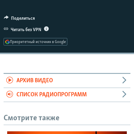
РАСПИСАНИЕ ВЕЩАНИЯ
ПОДПИШИТЕСЬ НА РАССЫЛКУ
Поделиться
Читать без VPN
СОЦИАЛЬНЫЕ СЕТИ
Приоритетный источник в Google
Все сайты РСЕ/РС
АРХИВ ВИДЕО
СПИСОК РАДИОПРОГРАММ
Смотрите также