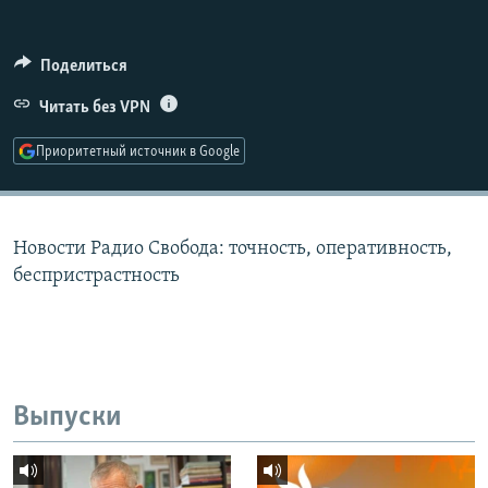
РАСПИСАНИЕ ВЕЩАНИЯ
ПОДПИШИТЕСЬ НА РАССЫЛКУ
Поделиться
Читать без VPN
СОЦИАЛЬНЫЕ СЕТИ
Приоритетный источник в Google
Новости Радио Свобода: точность, оперативность,
Все сайты РСЕ/РС
беспристрастность
Выпуски