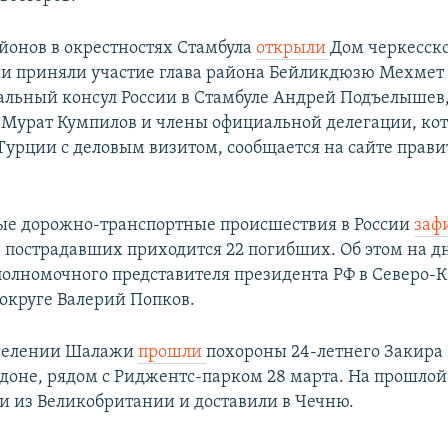
айонов в окрестностях Стамбула
открыли
Дом черкесско
и приняли участие глава района Бейликдюзю Мехмет
альный консул России в Стамбуле Андрей Подъелышев,
 Мурат Кумпилов и члены официальной делегации, ко
Турции с деловым визитом, сообщается на сайте прави
ые дорожно-транспортные происшествия в России
заф
0 пострадавших приходится 22 погибших. Об этом на д
полномочного представителя президента РФ в Северо-
округе Валерий Попков.
 селении Шалажи
прошли
похороны 24-летнего Закира 
ндоне, рядом с Риджентс-парком 28 марта. На прошлой
ли из Великобритании и доставили в Чечню.