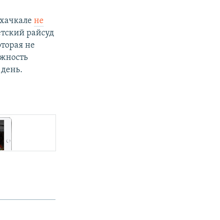
ахачкале
не
етский райсуд
оторая не
ожность
 день.