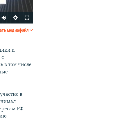
ать медиафайл
SHARE
ники и
 с
ь в том числе
ные
px
width
 участие в
ринимал
ересам РФ.
рию