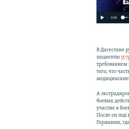
0:00
В Дагестане 
пациенты
ус
требованием 
того, что ча
медицинские 
А экстрадиро
боевых дейст
участие в бо
После он под
Германии, где