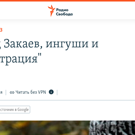
З
 Закаев, ингуши и
трация"
ся
Читать без VPN
сточник в Google