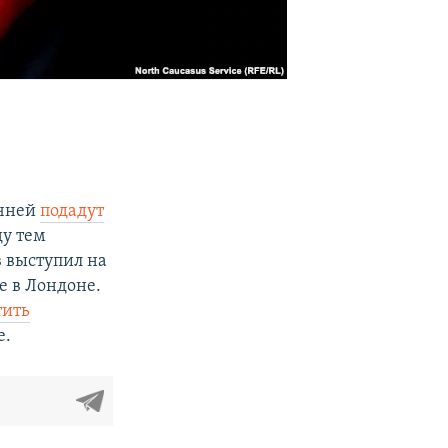
ечней
подадут
ду тем
 выступил на
е в Лондоне.
тить
е.