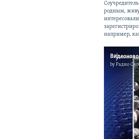
Соучредитель
родным, живу
интересовали
зарегистриро
например, ка
Видеоновос
by
Радио Сво