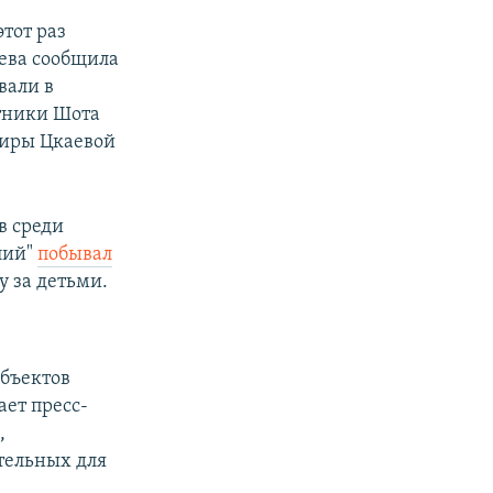
этот раз
оева сообщила
вали в
тники Шота
фиры Цкаевой
в среди
лий"
побывал
у за детьми.
бъектов
ает пресс-
,
тельных для