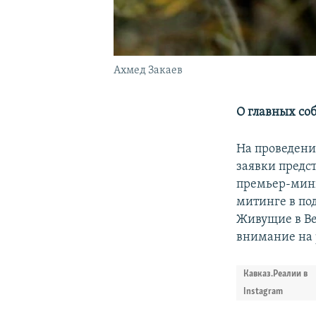
Ахмед Закаев
О главных со
На проведени
заявки предс
премьер-мини
митинге в по
Живущие в В
внимание на 
Кавказ.Реалии в
Instagram