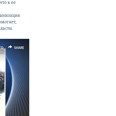
 что к ее
ганизация
омогает,
ласти.
ED
SHARE