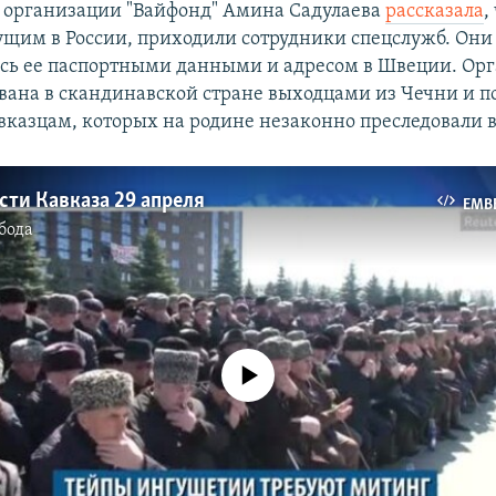
 организации "Вайфонд" Амина Садулаева
рассказала
,
щим в России, приходили сотрудники спецслужб. Они
сь ее паспортными данными и адресом в Швеции. Ор
вана в скандинавской стране выходцами из Чечни и п
вказцам, которых на родине незаконно преследовали в
ти Кавказа 29 апреля
EMB
бода
No media source currently available