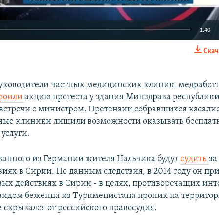
1:40
Скач
EMBED
руководители частных медицинских клиник, медработ
троили
акцию протеста у здания Минздрава республики
встречи с министром. Претензии собравшихся касалис
стные клиники лишили возможности оказывать бесплат
услуги.
ванного из Германии жителя Нальчика будут
судить
за
виях в Сирии. По данным следствия, в 2014 году он п
евых действиях в Сирии - в целях, противоречащих инт
 видом беженца из Туркменистана проник на террито
 скрывался от российского правосудия.