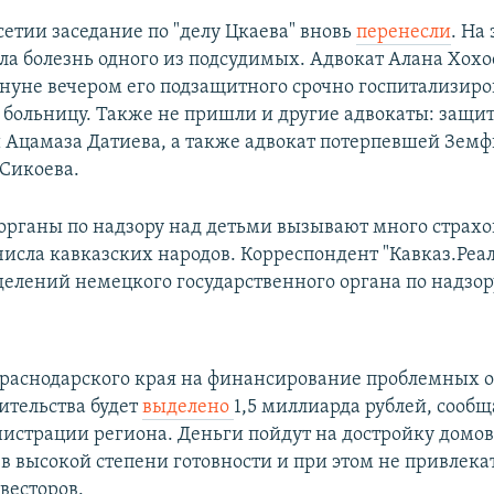
сетии заседание по "делу Цкаева" вновь
перенесли
. На 
ла болезнь одного из подсудимых. Адвокат Алана Хох
кануне вечером его подзащитного срочно госпитализиро
больницу. Также не пришли и другие адвокаты: защи
 Ацамаза Датиева, а также адвокат потерпевшей Зем
Сикоева.
органы по надзору над детьми вызывают много страхо
числа кавказских народов. Корреспондент "Кавказ.Реа
делений немецкого государственного органа по надзор
раснодарского края на финансирование проблемных о
ительства будет
выделено
1,5 миллиарда рублей, сообщ
истрации региона. Деньги пойдут на достройку домов
в высокой степени готовности и при этом не привлека
весторов.