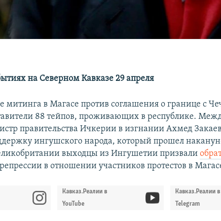
бытиях на Северном Кавказе 29 апреля
е митинга в Магасе против соглашения о границе с Ч
тавители 88 тейпов, проживающих в республике. Меж
стр правительства Ичкерии в изгнании Ахмед Закаев
ддержку ингушского народа, который прошел наканун
еликобритании выходцы из Ингушетии призвали
обра
репрессии в отношении участников протестов в Магас
Кавказ.Реалии в
Кавказ.Реалии в
YouTube
Telegram