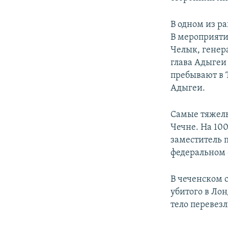
В одном из р
В мероприяти
Челык, генер
глава Адыгеи
пребывают в 
Адыгеи.
Самые тяжел
Чечне. На 10
заместитель 
федеральном 
В чеченском
убитого в Ло
тело перевез