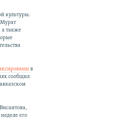
й культуры.
 Мурат
 а также
торые
тельства
иксированы
в
нях сообщил
Кавказском
Висаитова,
 неделе его