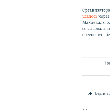
Организатора
удалось
через
Махачкалы ос
согласовала 
обеспечить б
Но
Поделить