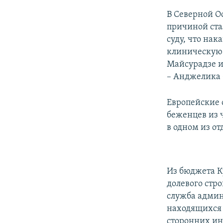
В Северной О
причиной ста
суду, что на
клиническую 
Майсурадзе и
– Анджелика 
Европейские 
беженцев из 
в одном из от
Из бюджета К
долевого стро
служба админ
находящихся 
сторонних ин