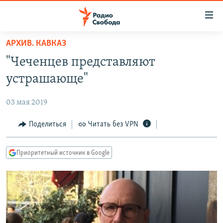
Ссылки
для
упрощенного
АРХИВ. КАВКАЗ
ПРОГРАММЫ
доступа
"Чеченцев представляют
ПОДКАСТЫ
Вернуться
устрашающе"
к
АВТОРСКИЕ ПРОЕКТЫ
основному
03 мая 2019
ЦИТАТЫ СВОБОДЫ
содержанию
Вернутся
МНЕНИЯ
Поделиться
Читать без VPN
к
КУЛЬТУРА
главной
Приоритетный источник в Google
навигации
IDEL.РЕАЛИИ
Вернутся
КАВКАЗ.РЕАЛИИ
к
СЕВЕР.РЕАЛИИ
поиску
СИБИРЬ.РЕАЛИИ