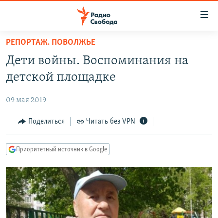
Ссылки
для
упрощенного
РЕПОРТАЖ. ПОВОЛЖЬЕ
ПРОГРАММЫ
доступа
Дети войны. Воспоминания на
ПОДКАСТЫ
Вернуться
детской площадке
к
АВТОРСКИЕ ПРОЕКТЫ
основному
09 мая 2019
ЦИТАТЫ СВОБОДЫ
содержанию
Вернутся
МНЕНИЯ
Поделиться
Читать без VPN
к
КУЛЬТУРА
главной
Приоритетный источник в Google
навигации
IDEL.РЕАЛИИ
Вернутся
КАВКАЗ.РЕАЛИИ
к
СЕВЕР.РЕАЛИИ
поиску
СИБИРЬ.РЕАЛИИ