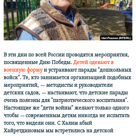
РАСПИСАНИЕ ВЕЩАНИЯ
ПОДПИШИТЕСЬ НА РАССЫЛКУ
СОЦИАЛЬНЫЕ СЕТИ
В эти дни по всей России проводятся мероприятия,
посвященные Дню Победы.
Детей одевают в
военную форму
и устраивают парады "дошкольных
Все сайты РСЕ/РС
войск". Те, кто занимается организацией подобных
мероприятий,
методисты и руководители
—
детских садов,
настаивают, что детские парады
—
очень полезны для "патриотического воспитания".
Настоящие же "дети войны" желают только одного
чтобы
современным детям никогда не испытать
—
того, что видели они. С Халим абый
Хайретдиновым мы встретились на детской