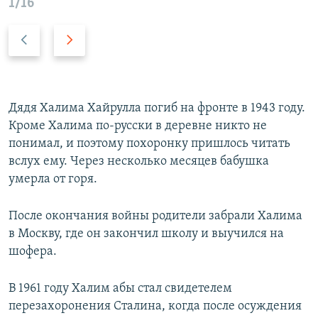
1/16
Н
В
а
п
з
е
а
р
д
е
Дядя Халима Хайрулла погиб на фронте в 1943 году.
д
Кроме Халима по-русски в деревне никто не
понимал, и поэтому похоронку пришлось читать
вслух ему. Через несколько месяцев бабушка
умерла от горя.
После окончания войны родители забрали Халима
в Москву, где он закончил школу и выучился на
шофера.
В 1961 году Халим абы стал свидетелем
перезахоронения Сталина, когда после осуждения