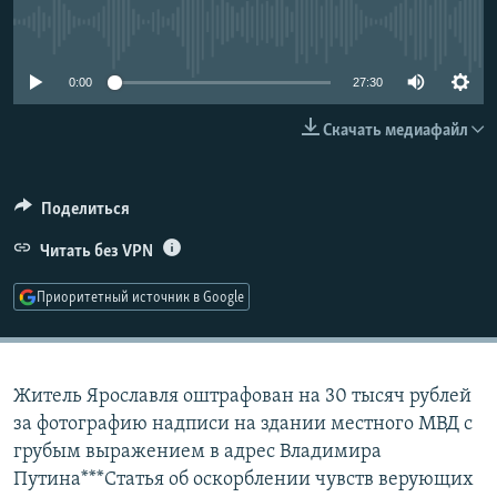
РАСПИСАНИЕ ВЕЩАНИЯ
No media source currently available
ПОДПИШИТЕСЬ НА РАССЫЛКУ
0:00
27:30
СОЦИАЛЬНЫЕ СЕТИ
Скачать медиафайл
Поделиться
Читать без VPN
Все сайты РСЕ/РС
Приоритетный источник в Google
Житель Ярославля оштрафован на 30 тысяч рублей
за фотографию надписи на здании местного МВД с
грубым выражением в адрес Владимира
Путина***Статья об оскорблении чувств верующих