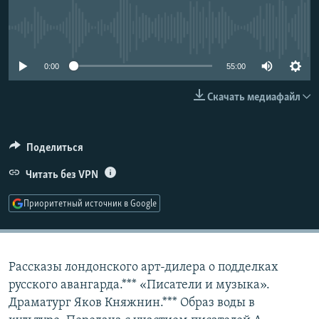
РАСПИСАНИЕ ВЕЩАНИЯ
No media source currently available
ПОДПИШИТЕСЬ НА РАССЫЛКУ
0:00
55:00
СОЦИАЛЬНЫЕ СЕТИ
Скачать медиафайл
Поделиться
Все сайты РСЕ/РС
Читать без VPN
Приоритетный источник в Google
Рассказы лондонского арт-дилера о подделках
русского авангарда.*** «Писатели и музыка».
Драматург Яков Княжнин.*** Образ воды в