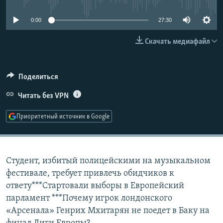
РАСПИСАНИЕ ВЕЩАНИЯ
0:00
27:30
ПОДПИШИТЕСЬ НА РАССЫЛКУ
Скачать медиафайл
СОЦИАЛЬНЫЕ СЕТИ
Поделиться
Читать без VPN
Приоритетный источник в Google
Все сайты РСЕ/РС
Студент, избитый полицейскими на музыкальном
фестивале, требует привлечь обидчиков к
ответу***Стартовали выборы в Европейский
парламент ***Почему игрок лондонского
«Арсенала» Генрих Мхитарян не поедет в Баку на