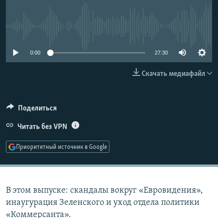
РАСПИСАНИЕ ВЕЩАНИЯ
ПОДПИШИТЕСЬ НА РАССЫЛКУ
No media source currently available
СОЦИАЛЬНЫЕ СЕТИ
0:00
27:30
Скачать медиафайл
Поделиться
Все сайты РСЕ/РС
Читать без VPN
Приоритетный источник в Google
В этом выпуске: скандалы вокруг «Евровидения»,
инаугурация Зеленского и уход отдела политики
«Коммерсанта».