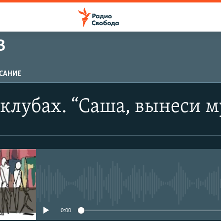
В
САНИЕ
 клубах. “Саша, вынеси м
No media source currently avail
0:00