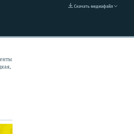
Скачать медиафайл
EMBED
менты
цкая,