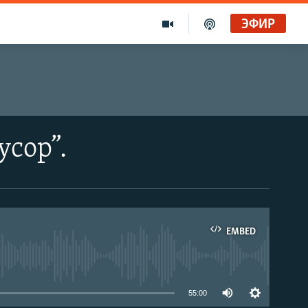
ЭФИР
усор”.
EMBED
able
55:00