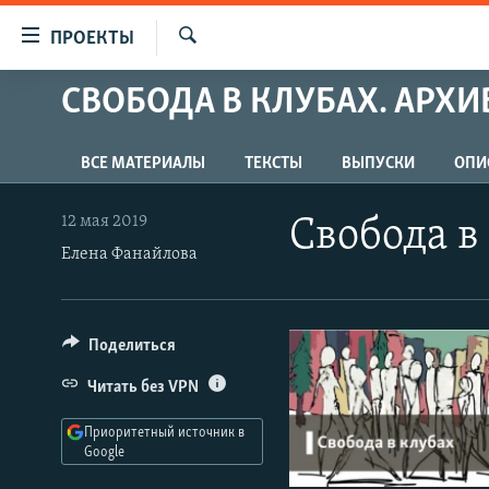
Ссылки
ПРОЕКТЫ
для
Искать
упрощенного
СВОБОДА В КЛУБАХ. АРХИ
ПРОГРАММЫ
доступа
ПОДКАСТЫ
Вернуться
ВСЕ МАТЕРИАЛЫ
ТЕКСТЫ
ВЫПУСКИ
ОПИ
АВТОРСКИЕ ПРОЕКТЫ
к
основному
ЦИТАТЫ СВОБОДЫ
12 мая 2019
Свобода в
содержанию
Елена Фанайлова
МНЕНИЯ
Вернутся
КУЛЬТУРА
к
главной
IDEL.РЕАЛИИ
Поделиться
навигации
КАВКАЗ.РЕАЛИИ
Вернутся
Читать без VPN
к
СЕВЕР.РЕАЛИИ
поиску
Приоритетный источник в
СИБИРЬ.РЕАЛИИ
Google