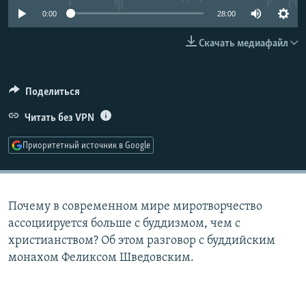
РАСПИСАНИЕ ВЕЩАНИЯ
0:00
28:00
ПОДПИШИТЕСЬ НА РАССЫЛКУ
Скачать медиафайл
СОЦИАЛЬНЫЕ СЕТИ
Поделиться
Читать без VPN
Приоритетный источник в Google
Все сайты РСЕ/РС
Почему в современном мире миротворчество
ассоциируется больше с буддизмом, чем с
христианством? Об этом разговор с буддийским
монахом Феликсом Шведовским.