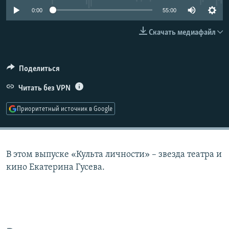
РАСПИСАНИЕ ВЕЩАНИЯ
0:00
55:00
ПОДПИШИТЕСЬ НА РАССЫЛКУ
Скачать медиафайл
СОЦИАЛЬНЫЕ СЕТИ
Поделиться
Читать без VPN
Приоритетный источник в Google
Все сайты РСЕ/РС
В этом выпуске «Культа личности» – звезда театра и
кино Екатерина Гусева.