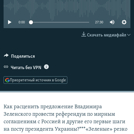
РАСПИСАНИЕ ВЕЩАНИЯ
No media source currently available
ПОДПИШИТЕСЬ НА РАССЫЛКУ
0:00
27:30
СОЦИАЛЬНЫЕ СЕТИ
Скачать медиафайл
Поделиться
Читать без VPN
Все сайты РСЕ/РС
Приоритетный источник в Google
Как расценить предложение Владимира
Зеленского провести референдум по мирным
соглашениям с Россией и другие его первые шаги
на посту президента Украины?***«Зеленые» резко