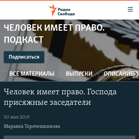
Ссылки
для
упрощенного
ЧЕЛОВЕК ИМЕЕТ ПРАВО.
ПРОГРАММЫ
доступа
ПОДКАСТ
ПОДКАСТЫ
Вернуться
к
ПОДПИСАТЬСЯ
АВТОРСКИЕ ПРОЕКТЫ
Подписаться
основному
ЦИТАТЫ СВОБОДЫ
содержанию
ВСЕ МАТЕРИАЛЫ
ВЫПУСКИ
ОПИСАНИЕ
Spotify
Вернутся
МНЕНИЯ
к
КУЛЬТУРА
Человек имеет право. Господа
главной
CastBox
навигации
IDEL.РЕАЛИИ
присяжные заседатели
Вернутся
КАВКАЗ.РЕАЛИИ
YouTube
к
30 мая 2019
СЕВЕР.РЕАЛИИ
поиску
Марьяна Торочешникова
Подписаться
СИБИРЬ.РЕАЛИИ