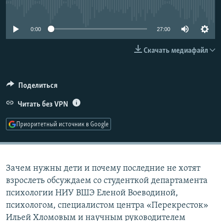
No media source currently available
РАСПИСАНИЕ ВЕЩАНИЯ
ПОДПИШИТЕСЬ НА РАССЫЛКУ
0:00
27:00
Скачать медиафайл
СОЦИАЛЬНЫЕ СЕТИ
Поделиться
Читать без VPN
Все сайты РСЕ/РС
Приоритетный источник в Google
Зачем нужны дети и почему последние не хотят
взрослеть обсуждаем со студенткой департамента
психологии НИУ ВШЭ Еленой Воеводиной,
психологом, специалистом центра «Перекресток»
Ильей Хломовым и научным руководителем