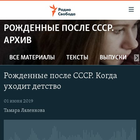
Ссылки
для
упрощенного
РОЖДЕННЫЕ ПОСЛЕ СССР.
ПРОГРАММЫ
доступа
АРХИВ
ПОДКАСТЫ
Вернуться
к
АВТОРСКИЕ ПРОЕКТЫ
ВСЕ МАТЕРИАЛЫ
ТЕКСТЫ
ВЫПУСКИ
основному
ЦИТАТЫ СВОБОДЫ
содержанию
Рожденные после СССР. Когда
Вернутся
МНЕНИЯ
к
уходит детство
КУЛЬТУРА
главной
навигации
IDEL.РЕАЛИИ
01 июня 2019
Вернутся
Тамара Ляленкова
КАВКАЗ.РЕАЛИИ
к
СЕВЕР.РЕАЛИИ
поиску
СИБИРЬ.РЕАЛИИ