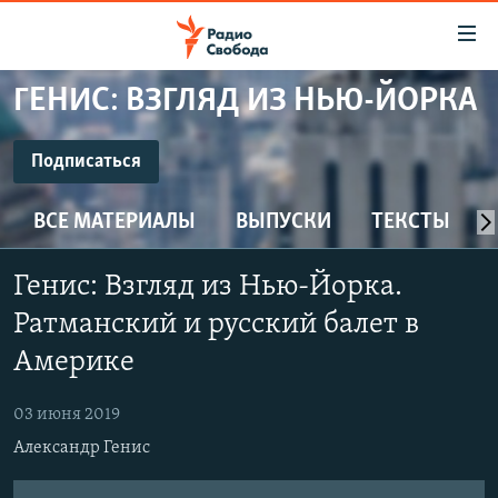
Ссылки
для
упрощенного
ГЕНИС: ВЗГЛЯД ИЗ НЬЮ-ЙОРКА
ПРОГРАММЫ
доступа
ПОДКАСТЫ
Подписаться
Вернуться
к
ПОДПИСАТЬСЯ
АВТОРСКИЕ ПРОЕКТЫ
основному
ВСЕ МАТЕРИАЛЫ
ВЫПУСКИ
ТЕКСТЫ
ЦИТАТЫ СВОБОДЫ
содержанию
CastBox
Вернутся
МНЕНИЯ
Генис: Взгляд из Нью-Йорка.
к
КУЛЬТУРА
Ратманский и русский балет в
главной
YouTube
навигации
IDEL.РЕАЛИИ
Америке
Вернутся
КАВКАЗ.РЕАЛИИ
Подписаться
к
03 июня 2019
СЕВЕР.РЕАЛИИ
поиску
Александр Генис
СИБИРЬ.РЕАЛИИ