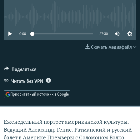
РАСПИСАНИЕ ВЕЩАНИЯ
ПОДПИШИТЕСЬ НА РАССЫЛКУ
No media source currently available
СОЦИАЛЬНЫЕ СЕТИ
0:00
27:30
Скачать медиафайл
Поделиться
Все сайты РСЕ/РС
Читать без VPN
Приоритетный источник в Google
Еженедельный портрет американской культуры.
Ведущий Александр Генис. Ратманский и русский
балет в Америке Премьеры с Соломоном Волко-