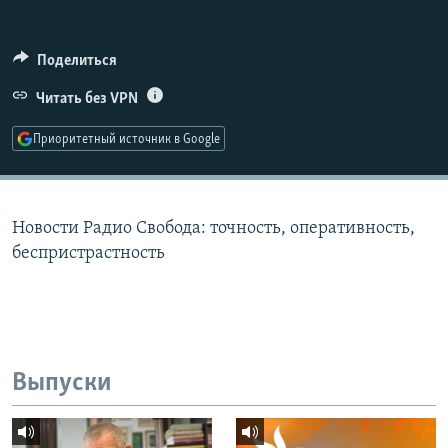
РАСПИСАНИЕ ВЕЩАНИЯ
ПОДПИШИТЕСЬ НА РАССЫЛКУ
Поделиться
Читать без VPN
СОЦИАЛЬНЫЕ СЕТИ
Приоритетный источник в Google
Новости Радио Свобода: точность, оперативность,
Все сайты РСЕ/РС
беспристрастность
Выпуски