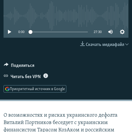
РАСПИСАНИЕ ВЕЩАНИЯ
ПОДПИШИТЕСЬ НА РАССЫЛКУ
No media source currently available
СОЦИАЛЬНЫЕ СЕТИ
0:00
27:30
Скачать медиафайл
Поделиться
Все сайты РСЕ/РС
Читать без VPN
Приоритетный источник в Google
О возможностях и рисках украинского дефолта
Виталий Портников беседует с украинским
финансистом Тарасом КозАком и российским