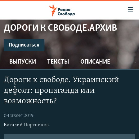
Ссылки
для
упрощенного
ДОРОГИ К СВОБОДЕ.АРХИВ
ПРОГРАММЫ
доступа
ПОДКАСТЫ
Подписаться
Вернуться
к
ПОДПИСАТЬСЯ
АВТОРСКИЕ ПРОЕКТЫ
основному
ВЫПУСКИ
ТЕКСТЫ
ОПИСАНИЕ
ЦИТАТЫ СВОБОДЫ
содержанию
CastBox
Вернутся
МНЕНИЯ
Дороги к свободе. Украинский
к
КУЛЬТУРА
дефолт: пропаганда или
главной
Подписаться
навигации
IDEL.РЕАЛИИ
возможность?
Вернутся
КАВКАЗ.РЕАЛИИ
к
04 июня 2019
СЕВЕР.РЕАЛИИ
поиску
Виталий Портников
СИБИРЬ.РЕАЛИИ