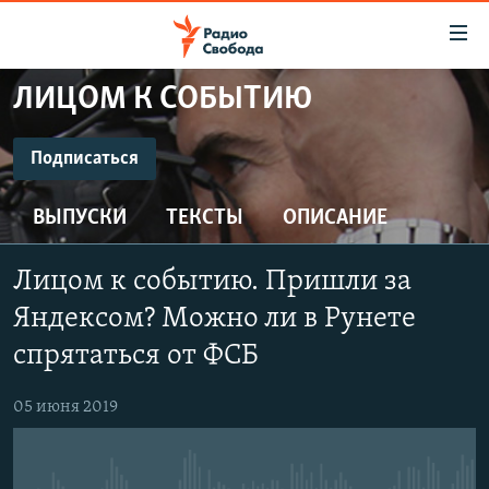
Ссылки
для
упрощенного
ЛИЦОМ К СОБЫТИЮ
ПРОГРАММЫ
доступа
ПОДКАСТЫ
Подписаться
Вернуться
к
ПОДПИСАТЬСЯ
АВТОРСКИЕ ПРОЕКТЫ
основному
ВЫПУСКИ
ТЕКСТЫ
ОПИСАНИЕ
ЦИТАТЫ СВОБОДЫ
содержанию
CastBox
Вернутся
МНЕНИЯ
Лицом к событию. Пришли за
к
КУЛЬТУРА
Яндексом? Можно ли в Рунете
главной
Подписаться
навигации
IDEL.РЕАЛИИ
спрятаться от ФСБ
Вернутся
КАВКАЗ.РЕАЛИИ
к
05 июня 2019
СЕВЕР.РЕАЛИИ
поиску
СИБИРЬ.РЕАЛИИ