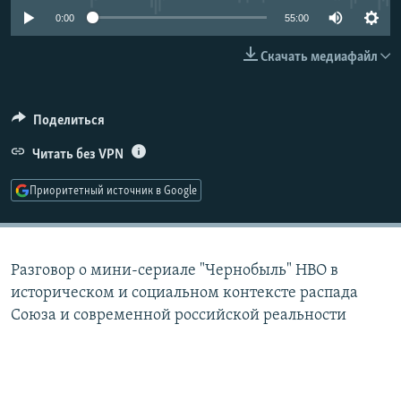
РАСПИСАНИЕ ВЕЩАНИЯ
0:00
55:00
ПОДПИШИТЕСЬ НА РАССЫЛКУ
Скачать медиафайл
СОЦИАЛЬНЫЕ СЕТИ
Поделиться
Читать без VPN
Приоритетный источник в Google
Все сайты РСЕ/РС
Разговор о мини-сериале "Чернобыль" HBO в
историческом и социальном контексте распада
Союза и современной российской реальности