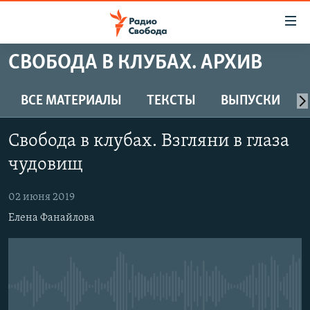
Ссылки
для
упрощенного
СВОБОДА В КЛУБАХ. АРХИВ
ПРОГРАММЫ
доступа
ПОДКАСТЫ
ВСЕ МАТЕРИАЛЫ
ТЕКСТЫ
ВЫПУСКИ
Вернуться
к
АВТОРСКИЕ ПРОЕКТЫ
основному
Свобода в клубах. Взгляни в глаза
ЦИТАТЫ СВОБОДЫ
содержанию
чудовищ
Вернутся
МНЕНИЯ
к
02 июня 2019
КУЛЬТУРА
главной
Елена Фанайлова
навигации
IDEL.РЕАЛИИ
Вернутся
КАВКАЗ.РЕАЛИИ
к
СЕВЕР.РЕАЛИИ
поиску
No media source currently available
СИБИРЬ.РЕАЛИИ