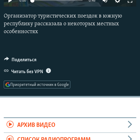
0:00
0:48
РАСПИСАНИЕ ВЕЩАНИЯ
Организатор туристических поездок в южную
ПОДПИШИТЕСЬ НА РАССЫЛКУ
республику рассказала о некоторых местных
особенностях
СОЦИАЛЬНЫЕ СЕТИ
Поделиться
Читать без VPN
Все сайты РСЕ/РС
Приоритетный источник в Google
АРХИВ ВИДЕО
СПИСОК РАДИОПРОГРАММ